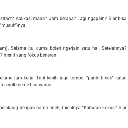
istract? Aplikasi mana? Jam berapa? Lagi ngapain? Biar bisa
l “musuh”-nya.
am). Selama itu, cuma boleh ngerjain satu hal. Setelahnya?
17 menit yang fokus beneran.
lama jam kerja. Tapi kasih juga tombol “panic break” kalau
h scroll meme biar waras.
ng belakang dengan nama aneh, misalnya “Kuburan Fokus.” Biar