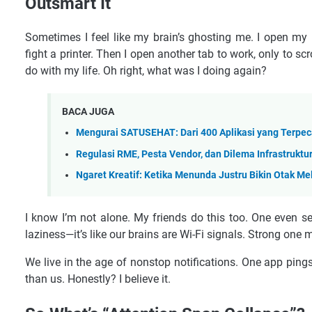
Outsmart It
Sometimes I feel like my brain’s ghosting me. I open my 
fight a printer. Then I open another tab to work, only to s
do with my life. Oh right, what was I doing again?
BACA JUGA
Mengurai SATUSEHAT: Dari 400 Aplikasi yang Terpe
Regulasi RME, Pesta Vendor, dan Dilema Infrastrukt
Ngaret Kreatif: Ketika Menunda Justru Bikin Otak Me
I know I’m not alone. My friends do this too. One even sets
laziness—it’s like our brains are Wi-Fi signals. Strong one 
We live in the age of nonstop notifications. One app ping
than us. Honestly? I believe it.