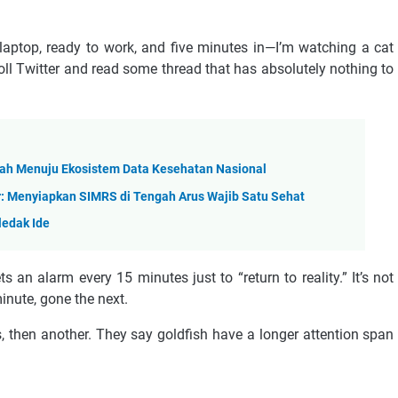
laptop, ready to work, and five minutes in—I’m watching a cat
croll Twitter and read some thread that has absolutely nothing to
cah Menuju Ekosistem Data Kesehatan Nasional
ur: Menyiapkan SIMRS di Tengah Arus Wajib Satu Sehat
ledak Ide
 an alarm every 15 minutes just to “return to reality.” It’s not
minute, gone the next.
s, then another. They say goldfish have a longer attention span