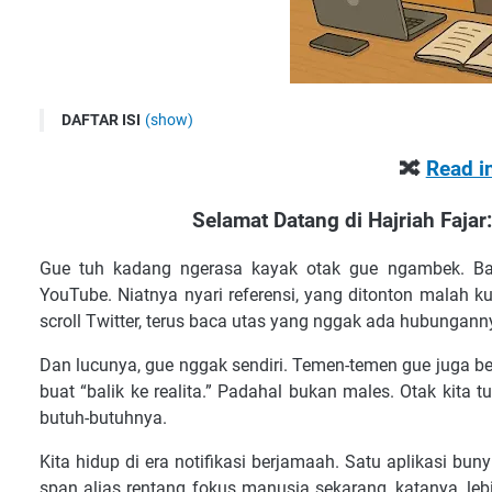
DAFTAR ISI
(show)
🔀 Read in English 🇬🇧
🔀
Read i
Selamat Datang di Hajriah Fajar: Hidup Sehat & Cerdas di Era 
Jadi, Apa Itu “Attention Span Collapse”?
Selamat Datang di Hajriah Fajar:
Curhat Dikit: Gue Pernah Nyoba “Digital Detox”
Gue tuh kadang ngerasa kayak otak gue ngambek. Bar
Cara Ngakalinnya (Tanpa Harus Jadi Biksu atau Pindah ke 
YouTube. Niatnya nyari referensi, yang ditonton malah ku
Penutup: Kita Gagal Fokus, Tapi Bukan Gagal Hidup
scroll Twitter, terus baca utas yang nggak ada hubungann
Welcome to Hajriah Fajar: Living Smart & Healthy in the Digit
Dan lucunya, gue nggak sendiri. Temen-temen gue juga b
Why Can't We Focus Anymore? The “Attention Span Collapse”
buat “balik ke realita.” Padahal bukan males. Otak kita
So What’s “Attention Span Collapse”?
butuh-butuhnya.
Confession Time: I Tried a Digital Detox
Kita hidup di era notifikasi berjamaah. Satu aplikasi bun
How to Outsmart the Collapse (No Monastery Required)
span alias rentang fokus manusia sekarang, katanya, leb