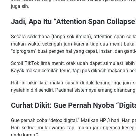
Final Words: You’re Not Broken—Just Overstimulated
juga sih.
Jadi, Apa Itu “Attention Span Collapse
Secara sederhana (tanpa sok ilmiah), attention span coll
makan waktu setengah jam karena tiap dua menit buka H
“diprogram” buat pengen hal yang cepat, instan, dan ganti-
Scroll TikTok lima menit, otak udah dapet stimulasi leb
Kayak makan cemilan terus, tapi pas dikasih makanan ber
Hal ini bikin kita makin susah duduk tenang, ngerjain 
nyalahin diri sendiri. Padahal sistemnya emang dirancang
Curhat Dikit: Gue Pernah Nyoba “Digit
Gue pernah coba “detox digital.” Matikan HP 3 hari. Hari 
Hari kedua: mulai waras, tapi malah jadi ngerasa kesepia
rindu kamu.”