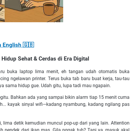
n English 🇬🇧
Digital
 Hidup Sehat & Cerdas di Era Digital
u buka laptop lima menit, eh tangan udah otomatis buka
Gunung)
cing ngelawan printer. Terus buka tab baru buat kerja, tau-tau
ya sama hidup gue. Udah gitu, lupa tadi mau ngapain.
al Age
egitu. Bahkan ada yang sampai bikin alarm tiap 15 menit cuma
 and How to Outsmart It
 tuh... kayak sinyal wifi—kadang nyambung, kadang ngilang pas
yi, lima detik kemudian muncul pop-up dari yang lain. Attention
ih pendek dari ikan mas. Gila nggak tuh? Tapi ya, masuk akal