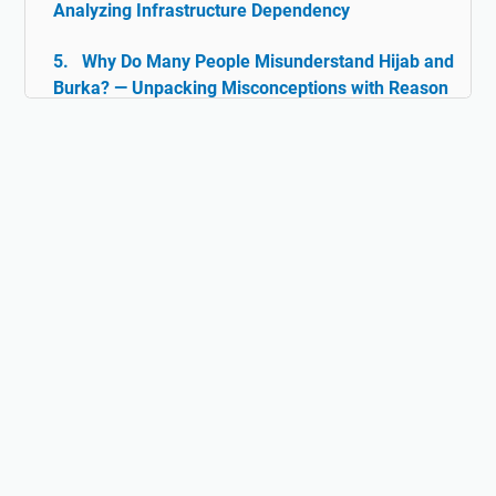
Analyzing Infrastructure Dependency
Why Do Many People Misunderstand Hijab and
Burka? — Unpacking Misconceptions with Reason
& Facts
Islam and Tolerance: The Rarely Discussed
Historical Facts
Digital Ghazwul Fikri: When Technology Policy
Becomes Misinformation and Islamophobia Fuel
Hijab and Feminism: Freedom or Coercion?
Does Islam Really Teach Violence?
Understanding the True Context of Jihad
Fact vs Perception: Does Islam Really
Oppress Women?