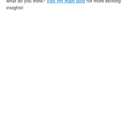
what do you think?
Visit my main blog
for more exciting
insights!