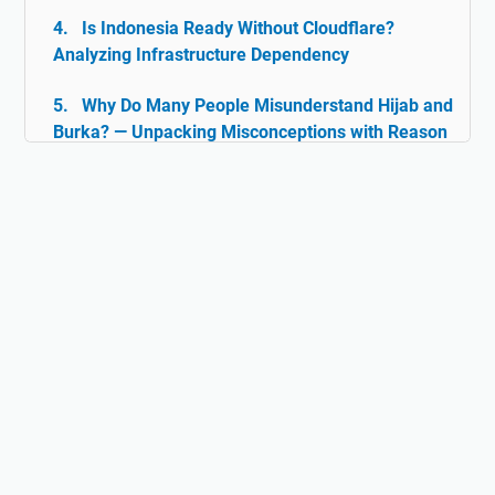
Is Indonesia Ready Without Cloudflare?
Analyzing Infrastructure Dependency
Why Do Many People Misunderstand Hijab and
Burka? — Unpacking Misconceptions with Reason
& Facts
Islam and Tolerance: The Rarely Discussed
Historical Facts
Digital Ghazwul Fikri: When Technology Policy
Becomes Misinformation and Islamophobia Fuel
Hijab and Feminism: Freedom or Coercion?
Does Islam Really Teach Violence?
Understanding the True Context of Jihad
Fact vs Perception: Does Islam Really