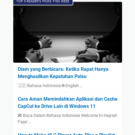
TOP 3 READER’S PICKS THIS WEEK
Diam yang Berbicara: Ketika Rapat Hanya
Menghasilkan Kepatuhan Palsu
🇮🇩 Bahasa Indonesia 🌐 English …
Cara Aman Memindahkan Aplikasi dan Cache
CapCut ke Drive Lain di Windows 11
🔀 Baca Dalam Bahasa Indonesia Welcome to Hajriah
Fajar:…