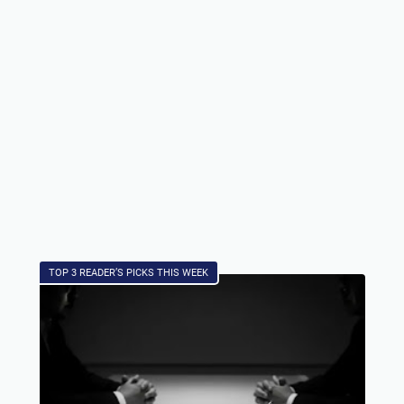
TOP 3 READER’S PICKS THIS WEEK