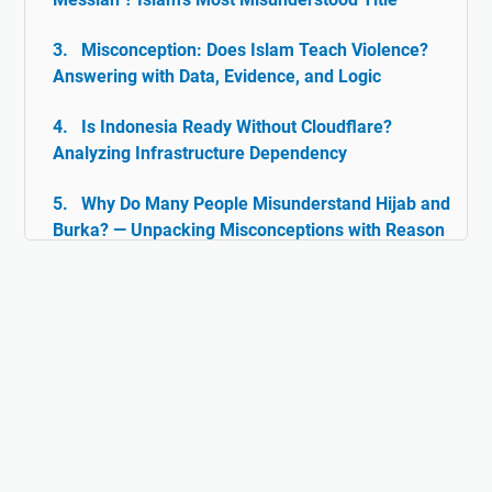
Misconception: Does Islam Teach Violence?
Answering with Data, Evidence, and Logic
Is Indonesia Ready Without Cloudflare?
Analyzing Infrastructure Dependency
Why Do Many People Misunderstand Hijab and
Burka? — Unpacking Misconceptions with Reason
& Facts
Islam and Tolerance: The Rarely Discussed
Historical Facts
Digital Ghazwul Fikri: When Technology Policy
Becomes Misinformation and Islamophobia Fuel
Hijab and Feminism: Freedom or Coercion?