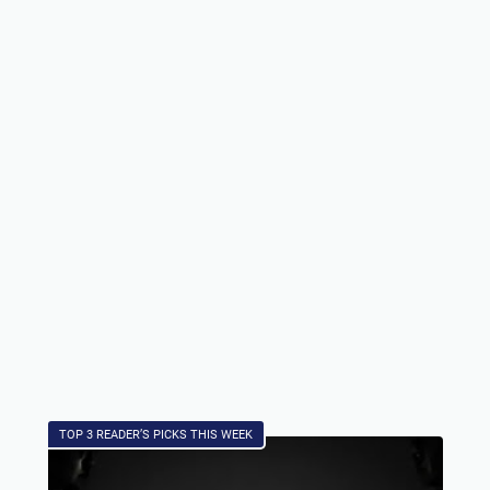
TOP 3 READER’S PICKS THIS WEEK