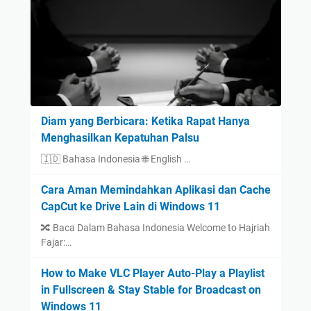
Diam yang Berbicara: Ketika Rapat Hanya
Menghasilkan Kepatuhan Palsu
🇮🇩 Bahasa Indonesia 🌐 English …
Cara Aman Memindahkan Aplikasi dan Cache
CapCut ke Drive Lain di Windows 11
🔀 Baca Dalam Bahasa Indonesia Welcome to Hajriah
Fajar:…
How to Make VLC Player Auto-Play a Playlist
in Fullscreen & Stay Stable for Broadcast on
Windows 11