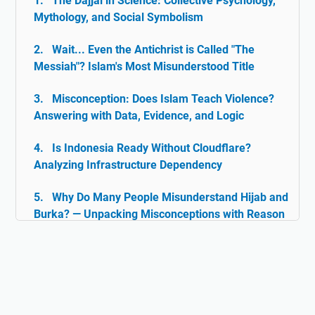
The Dajjal in Science: Collective Psychology,
Mythology, and Social Symbolism
Wait... Even the Antichrist is Called "The
Messiah"? Islam's Most Misunderstood Title
Misconception: Does Islam Teach Violence?
Answering with Data, Evidence, and Logic
Is Indonesia Ready Without Cloudflare?
Analyzing Infrastructure Dependency
Why Do Many People Misunderstand Hijab and
Burka? — Unpacking Misconceptions with Reason
& Facts
Islam and Tolerance: The Rarely Discussed
Historical Facts
Digital Ghazwul Fikri: When Technology Policy