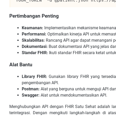
YOUR_TOKEN" -d @patient.json https://a
Pertimbangan Penting
Keamanan:
Implementasikan mekanisme keamanan y
Performansi:
Optimalkan kinerja API untuk memast
Skalabilitas:
Rancang API agar dapat menangani pe
Dokumentasi:
Buat dokumentasi API yang jelas d
Standar FHIR:
Ikuti standar FHIR secara ketat untu
Alat Bantu
Library FHIR:
Gunakan library FHIR yang tersed
pengembangan API.
Postman:
Alat yang berguna untuk menguji API dan
Swagger:
Alat untuk mendokumentasikan API.
Menghubungkan API dengan FHIR Satu Sehat adalah la
terintegrasi. Dengan mengikuti langkah-langkah di at