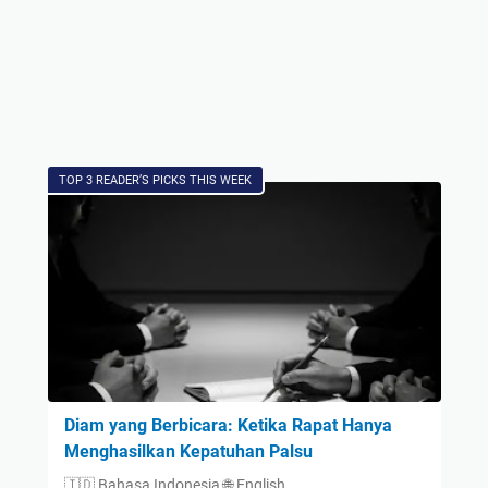
TOP 3 READER’S PICKS THIS WEEK
Diam yang Berbicara: Ketika Rapat Hanya
Menghasilkan Kepatuhan Palsu
🇮🇩 Bahasa Indonesia 🌐 English …