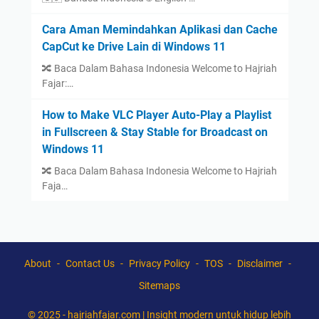
Cara Aman Memindahkan Aplikasi dan Cache
CapCut ke Drive Lain di Windows 11
🔀 Baca Dalam Bahasa Indonesia Welcome to Hajriah
Fajar:…
How to Make VLC Player Auto-Play a Playlist
in Fullscreen & Stay Stable for Broadcast on
Windows 11
🔀 Baca Dalam Bahasa Indonesia Welcome to Hajriah
Faja…
About
Contact Us
Privacy Policy
TOS
Disclaimer
Sitemaps
© 2025 -
hajriahfajar.com | Insight modern untuk hidup lebih