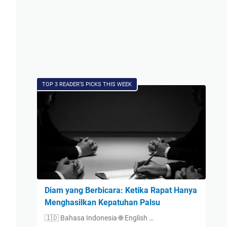
TOP 3 READER’S PICKS THIS WEEK
Diam yang Berbicara: Ketika Rapat Hanya
Menghasilkan Kepatuhan Palsu
🇮🇩 Bahasa Indonesia 🌐 English …