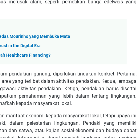
sus merusak alam, seperti pemetikan bunga edelweis yang
 Pedas Mourinho yang Membuka Mata
ust in the Digital Era
ia’s Healthcare Financing?
am pendakian gunung, diperlukan tindakan konkret. Pertama,
area yang terlibat dalam aktivitas pendakian. Kedua, lembaga
awasi aktivitas pendakian. Ketiga, pendakian harus disertai
dapatkan pemahaman yang lebih dalam tentang lingkungan.
nafkah kepada masyarakat lokal.
n manfaat ekonomi kepada masyarakat lokal, tetapi upaya ini
i, dalam pelestarian lingkungan. Pendaki yang memiliki
han dan satwa, atau kajian sosial-ekonomi dan budaya dapat
tersebut. Informasi ini dapat menjadi landasan untuk menjaga