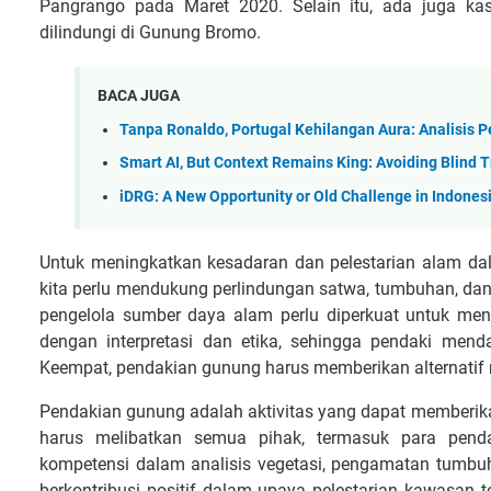
Pangrango pada Maret 2020. Selain itu, ada juga ka
dilindungi di Gunung Bromo.
BACA JUGA
Tanpa Ronaldo, Portugal Kehilangan Aura: Analisis
Smart AI, But Context Remains King: Avoiding Blind Tr
iDRG: A New Opportunity or Old Challenge in Indones
Untuk meningkatkan kesadaran dan pelestarian alam dal
kita perlu mendukung perlindungan satwa, tumbuhan, dan 
pengelola sumber daya alam perlu diperkuat untuk meng
dengan interpretasi dan etika, sehingga pendaki men
Keempat, pendakian gunung harus memberikan alternatif 
Pendakian gunung adalah aktivitas yang dapat memberika
harus melibatkan semua pihak, termasuk para pendak
kompetensi dalam analisis vegetasi, pengamatan tumbu
berkontribusi positif dalam upaya pelestarian kawasan 