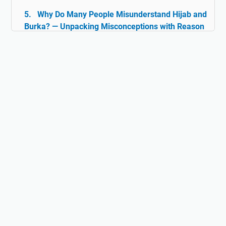
Why Do Many People Misunderstand Hijab and
Burka? — Unpacking Misconceptions with Reason
& Facts
Islam and Tolerance: The Rarely Discussed
Historical Facts
Digital Ghazwul Fikri: When Technology Policy
Becomes Misinformation and Islamophobia Fuel
Hijab and Feminism: Freedom or Coercion?
Does Islam Really Teach Violence?
Understanding the True Context of Jihad
Fact vs Perception: Does Islam Really
Oppress Women?