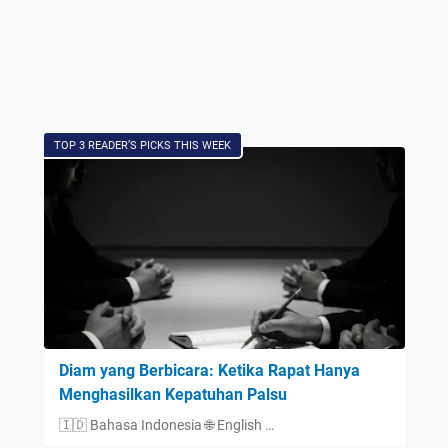
TOP 3 READER’S PICKS THIS WEEK
Diam yang Berbicara: Ketika Rapat Hanya
Menghasilkan Kepatuhan Palsu
🇮🇩 Bahasa Indonesia 🌐 English …