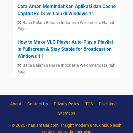
Cara Aman Memindahkan Aplikasi dan Cache
CapCut ke Drive Lain di Windows 11
🔀 Baca Dalam Bahasa Indonesia Welcome to Hajriah
Fajar:…
How to Make VLC Player Auto-Play a Playlist
in Fullscreen & Stay Stable for Broadcast on
Windows 11
🔀 Baca Dalam Bahasa Indonesia Welcome to Hajriah
Faja…
About
Contact Us
Privacy Policy
TOS
Disclaimer
Sitemaps
© 2025 -
hajriahfajar.com | Insight modern untuk hidup lebih
cerdas, fokus, dan bernilai.