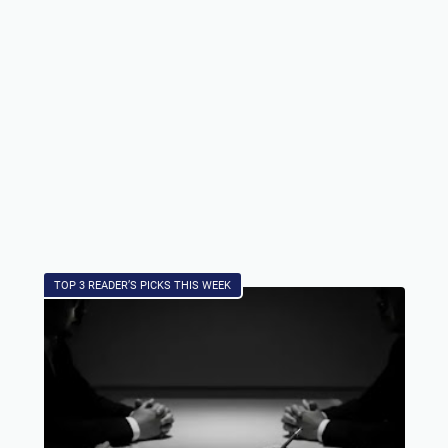
TOP 3 READER’S PICKS THIS WEEK