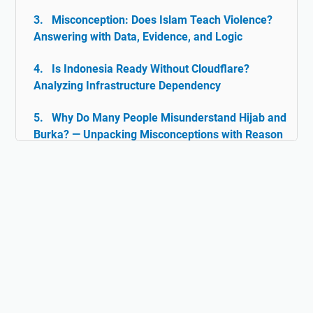
Misconception: Does Islam Teach Violence?
Answering with Data, Evidence, and Logic
Is Indonesia Ready Without Cloudflare?
Analyzing Infrastructure Dependency
Why Do Many People Misunderstand Hijab and
Burka? — Unpacking Misconceptions with Reason
& Facts
Islam and Tolerance: The Rarely Discussed
Historical Facts
Digital Ghazwul Fikri: When Technology Policy
Becomes Misinformation and Islamophobia Fuel
Hijab and Feminism: Freedom or Coercion?